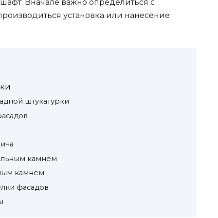
дшафт. Вначале важно определиться с
 производиться установка или нанесение
лки
адной штукатурки
фасадов
пича
ральным камнем
нным камнем
елки фасадов
ы